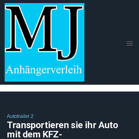
MJ-
Anhängerverl
in NRW &
Autotranspor
Anhänger
mieten in
Wuppertal
Autotrailer 2
Transportieren sie ihr Auto
mit dem KFZ-